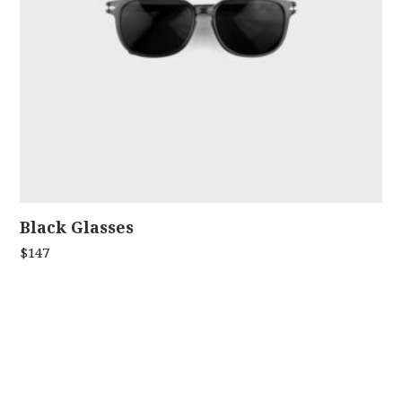
Black Glasses
ADD TO CART
$
147