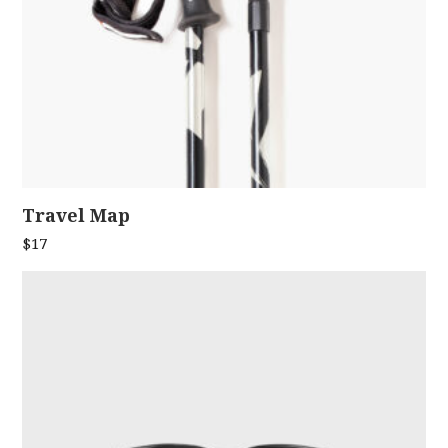
Travel Map
ADD TO CART
$
17