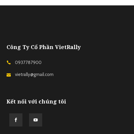
Công Ty Cổ Phần VietRally
0937787900
vietrally@gmail.com
Kết nối với chúng tôi