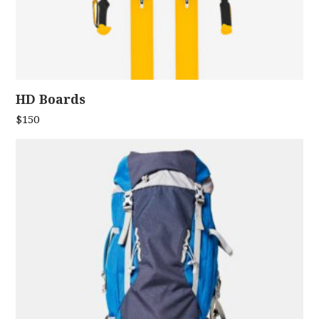
HD Boards
ADD TO CART
$
150