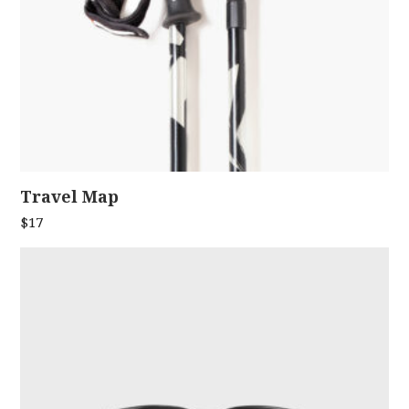
Travel Map
ADD TO CART
$
17