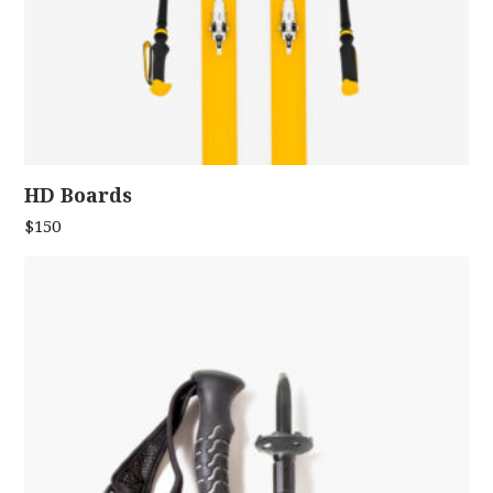
HD Boards
ADD TO CART
$
150