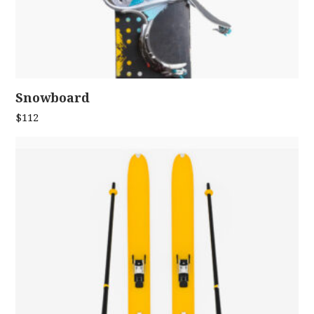
Snowboard
ADD TO CART
$
112