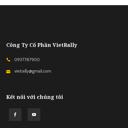
Công Ty Cổ Phần VietRally
0937787900
vietrally@gmail.com
Kết nối với chúng tôi