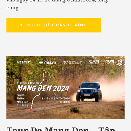
cung…
XEM CHI TIẾT HÀNH TRÌNH
Tour De Mang Den – Tận