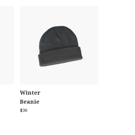
Winter
ADD TO CART
Beanie
$
36