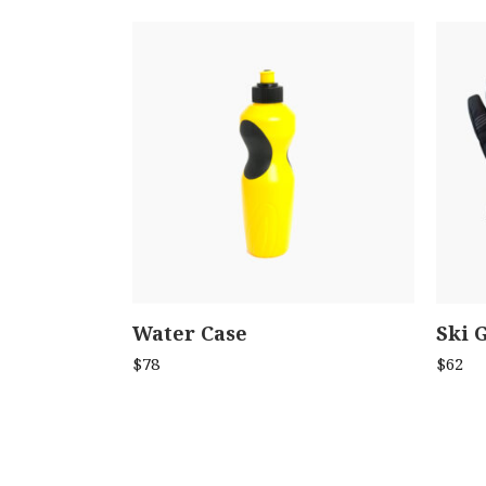
Water Case
Ski 
ADD TO CART
$
78
$
62