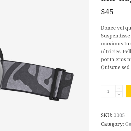
$
45
Donec vel qu
Suspendisse e
maximus tur
ultricies. Pe
porta eros n
Quisque sed
Ski
Goggles
quantity
SKU:
0005
Category:
Ge