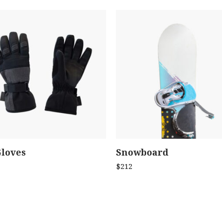
Gloves
Snowboard
ADD TO CART
ADD TO CART
$
212