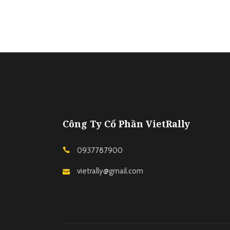
Công Ty Cổ Phần VietRally
0937787900
vietrally@gmail.com