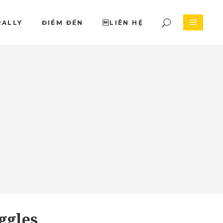
RALLY
ĐIỂM ĐẾN
LIÊN HỆ
ggles