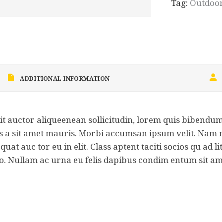
Tag:
Outdoo
ADDITIONAL INFORMATION
t auctor aliqueenean sollicitudin, lorem quis bibendum 
sus a sit amet mauris. Morbi accumsan ipsum velit. Nam n
at auc tor eu in elit. Class aptent taciti socios qu ad 
o. Nullam ac urna eu felis dapibus condim entum sit ame