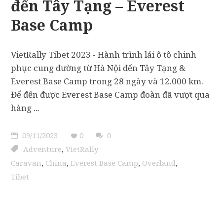
đến Tây Tạng – Everest
Base Camp
VietRally Tibet 2023 - Hành trình lái ô tô chinh
phục cung đường từ Hà Nội đến Tây Tạng &
Everest Base Camp trong 28 ngày và 12.000 km.
Để đến được Everest Base Camp đoàn đã vượt qua
hàng
09/11/2023
0
0
,
Adventure
VietRally
,
,
,
,
Caravan
China
Everest Base Camp
Overland
Tibet