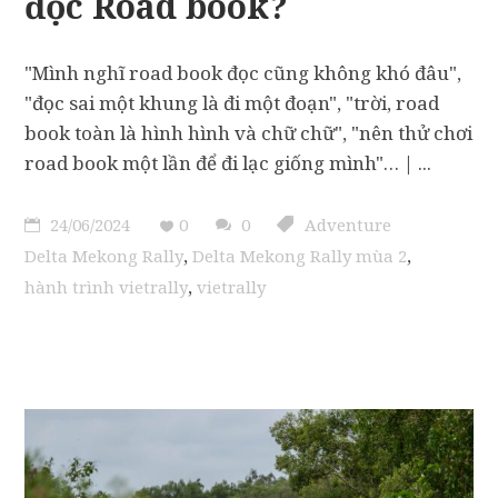
đọc Road book?
"Mình nghĩ road book đọc cũng không khó đâu",
"đọc sai một khung là đi một đoạn", "trời, road
book toàn là hình hình và chữ chữ", "nên thử chơi
road book một lần để đi lạc giống mình"… |
24/06/2024
0
0
Adventure
,
,
Delta Mekong Rally
Delta Mekong Rally mùa 2
,
hành trình vietrally
vietrally