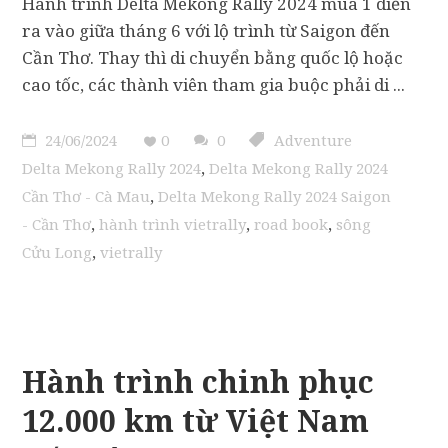
Hành trình Delta Mekong Rally 2024 mùa 1 diễn
ra vào giữa tháng 6 với lộ trình từ Saigon đến
Cần Thơ. Thay thì di chuyển bằng quốc lộ hoặc
cao tốc, các thành viên tham gia buộc phải di
24/06/2024
0
0
Adventure
,
Delta Mekong Rally 2024
Delta Mekong Rally 2024
,
Cần Thơ - Cà Mau
Delta Mekong Rally 2024 Saigon
,
,
,
- Cần Thơ
hành trình vietrally
road book
sông
,
Cửu Long
vietrally
Hành trình chinh phục
12.000 km từ Việt Nam