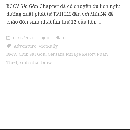
BCCV Sài Gòn Chapter đã có chuyến du lịch nghỉ
dưỡng xuất phát từ TP.HCM đến với Mũi Né để
chào đón sinh nhật lần thứ 12 của hội.
07/12/2021
0
0
,
Adventure
VietRally
,
BMW Club Sài Gòn
Centara Mirage Resort Phan
,
Thiet
sinh nhật bmw