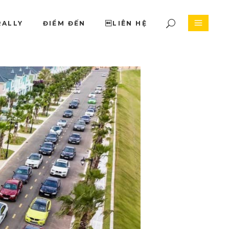
RALLY
ĐIỂM ĐẾN
LIÊN HỆ