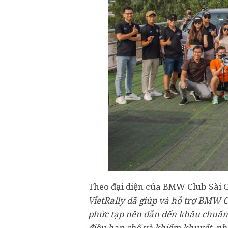
Theo đại diện của BMW Club Sài G
VỉetRally đã giúp và hỗ trợ BMW C
phức tạp nên dẫn đến khâu chuẩn b
điều hạn chế và khiếm khuyết, nh