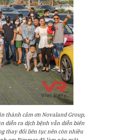
hân thành cảm ơn Novaland Group,
an diễn ra dịch bệnh vẫn diễn biến
g thay đổi liên tục nên còn nhiều
ả anh em Bimmer đã làm nên một