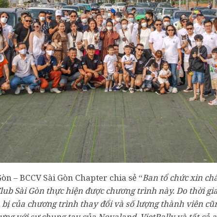
òn – BCCV Sài Gòn Chapter chia sẻ “
Ban tổ chức xin c
lub Sài Gòn thực hiện được chương trình này. Do thời gi
ị của chương trình thay đổi và số lượng thành viên cũn
ưng với sự chung tay của Novaland, VietRally và tất c