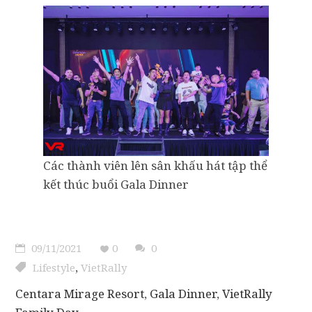
Các thành viên lên sân khấu hát tập thể
kết thúc buổi Gala Dinner
09/11/2021
0
0
,
Lifestyle
VietRally
Centara Mirage Resort
,
Gala Dinner
,
VietRally