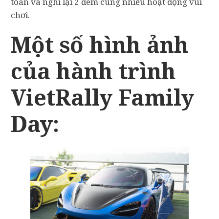
toàn và nghỉ lại 2 đêm cùng nhiều hoạt động vui
chơi.
Một số hình ảnh
của hành trình
VietRally Family
Day: