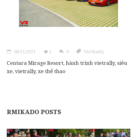
08/11/2021
1
0
VietRally
Centara Mirage Resort
,
hành trình vietrally
,
siêu
xe
,
vietrally
,
xe thể thao
RMIKADO POSTS